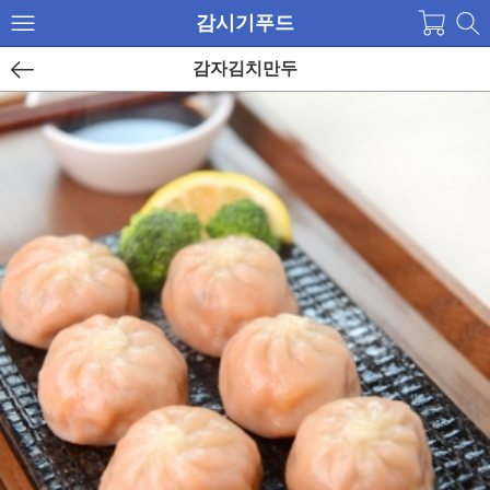
감시기푸드
감자김치만두