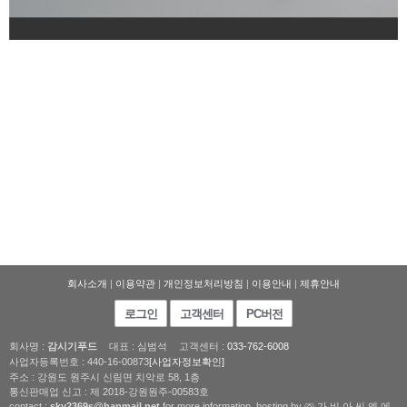
회사소개
|
이용약관
|
개인정보처리방침
|
이용안내
|
제휴안내
로그인
고객센터
PC버전
회사명 :
감시기푸드
대표 : 심범석
고객센터 :
033-762-6008
사업자등록번호 : 440-16-00873
[사업자정보확인]
주소 : 강원도 원주시 신림면 치악로 58, 1층
통신판매업 신고 : 제 2018-강원원주-00583호
contact :
sky2369s@hanmail.net
for more information. hosting by ㈜ 가 비 아 씨 엔 에