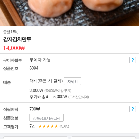
중량 1.5kg
감자김치만두
14,000
₩
무이자 가능
무이자할부
3094
상품번호
택배(주문 시 결제)
자세히
배송
3,000₩
(40,000₩ 이상 무료)
추가배송비 : 5,000₩
(도서산간지역)
700₩
적립혜택
상품정보
상품정보제공고시
7건
★★★★★
고객평가
(4.86/5)