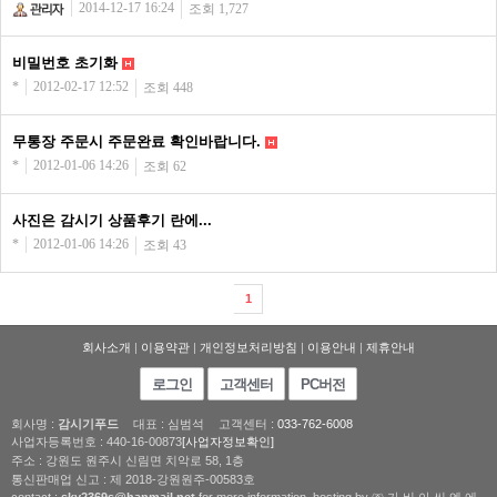
2014-12-17 16:24
조회 1,727
비밀번호 초기화
*
2012-02-17 12:52
조회 448
무통장 주문시 주문완료 확인바랍니다.
*
2012-01-06 14:26
조회 62
사진은 감시기 상품후기 란에...
*
2012-01-06 14:26
조회 43
1
회사소개
|
이용약관
|
개인정보처리방침
|
이용안내
|
제휴안내
로그인
고객센터
PC버전
회사명 :
감시기푸드
대표 : 심범석
고객센터 :
033-762-6008
사업자등록번호 : 440-16-00873
[사업자정보확인]
주소 : 강원도 원주시 신림면 치악로 58, 1층
통신판매업 신고 : 제 2018-강원원주-00583호